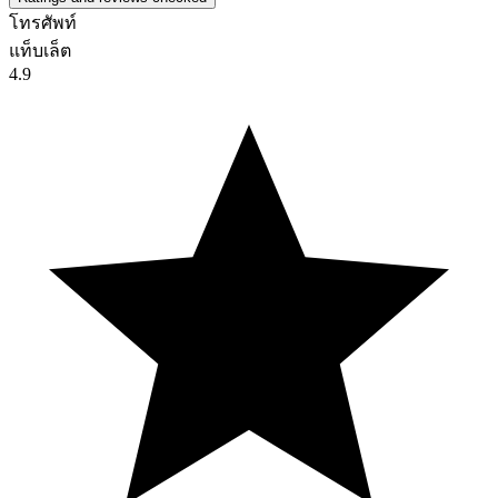
โทรศัพท์
แท็บเล็ต
4.9