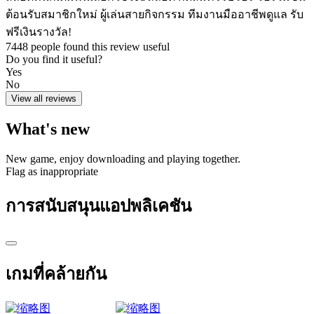
ต้อนรับสมาชิกใหม่ ผู้เล่นสายกิจกรรม ทีมงานมืออาชีพดูแล รับ
ฟรีเงินรางวัล!
7448 people found this review useful
Do you find it useful?
Yes
No
View all reviews
What's new
New game, enjoy downloading and playing together.
Flag as inappropriate
การสนับสนุนแอปพลิเคชัน
เกมที่คล้ายกัน