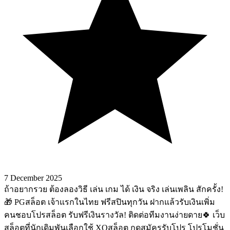
7 December 2025
ถ้าอยากรวย ต้องลองวิธี เล่น เกม ได้ เงิน จริง เล่นเพลิน สักครั้ง!
🎁 PGสล็อต เจ้าแรกในไทย ฟรีสปินทุกวัน ฝากแล้วรับเงินเพิ่ม
คนชอบโปรสล็อต รับฟรีเงินรางวัล! ติดต่อทีมงานง่ายดาย🍀 เว็บ
สล็อตที่นักเดิมพันเลือกใช้ XOสล็อต กดสมัครรับโปร โปรโมชั่น