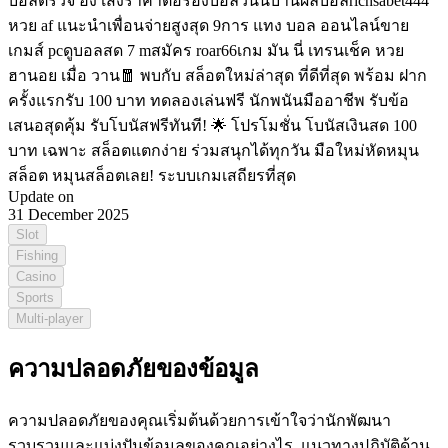
บอลตรวจ ฮัง เส็งราคาต่อรองบอลวันนี้บ้านผลบอลrichsabet444
หวย af แนะนำเพื่อนจ่ายสูงสุด 9การ แทง บอล ออนไลน์ขาย
เกมส์ pcดูบอลสด 7 mสมัคร roar66เกม มัน นี่ เทรนเช็ค หวย
ฮานอย เมื่อ วาน🧧 พบกับ สล็อตใหม่ล่าสุด ที่ดีที่สุด พร้อม ฝาก
ครั้งแรกรับ 100 บาท ทดลองเล่นฟรี นักพนันมืออาชีพ รับข้อ
เสนอสุดคุ้ม รับโบนัสฟรีทันที! 🌟 โปรโมชั่น โบนัสเงินสด 100
บาท เฉพาะ สล็อตแตกง่าย ร่วมสนุกได้ทุกวัน มือใหม่หัดหมุน
สล็อต หมุนสล็อตเลย! ระบบเกมเสถียรที่สุด
Update on
31 December 2025
Slot
Fishing
Casino
Sports
Multi-player
ความปลอดภัยของข้อมูล
ความปลอดภัยของคุณเริ่มต้นด้วยการเข้าใจว่านักพัฒนา
รวบรวมและแบ่งปันข้อมูลของคุณอย่างไร.
แนวทางปฏิบัติด้าน