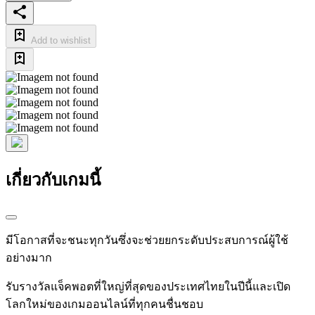
Add to wishlist
เกี่ยวกับเกมนี้
มีโอกาสที่จะชนะทุกวันซึ่งจะช่วยยกระดับประสบการณ์ผู้ใช้
อย่างมาก
รับรางวัลแจ็คพอตที่ใหญ่ที่สุดของประเทศไทยในปีนี้และเปิด
โลกใหม่ของเกมออนไลน์ที่ทุกคนชื่นชอบ