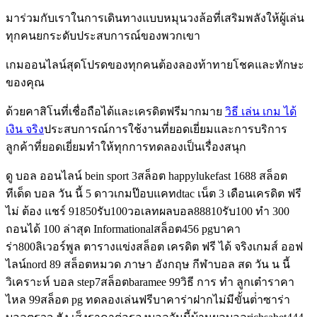
มาร่วมกับเราในการเดินทางแบบหมุนวงล้อที่เสริมพลังให้ผู้เล่น
ทุกคนยกระดับประสบการณ์ของพวกเขา
เกมออนไลน์สุดโปรดของทุกคนต้องลองท้าทายโชคและทักษะ
ของคุณ
ด้วยคาสิโนที่เชื่อถือได้และเครดิตฟรีมากมาย
วิธี เล่น เกม ได้
เงิน จริง
ประสบการณ์การใช้งานที่ยอดเยี่ยมและการบริการ
ลูกค้าที่ยอดเยี่ยมทำให้ทุกการทดลองเป็นเรื่องสนุก
ดู บอล ออนไลน์ bein sport 3สล็อต happylukefast 1688 สล็อต
ทีเด็ด บอล วัน นี้ 5 ดาวเกมป๊อบแคทdtac เน็ต 3 เดือนเครดิต ฟรี
ไม่ ต้อง แชร์ 91850รับ100วอเลทผลบอล88810รับ100 ทํา 300
ถอนได้ 100 ล่าสุด Informationalสล็อต456 pgบาคา
ร่า800ลิเวอร์พูล ตารางแข่งสล็อต เครดิต ฟรี ได้ จริงเกมส์ ออฟ
ไลน์nord 89 สล็อตหมวด ภาษา อังกฤษ กีฬาบอล สด วัน น นี้
วิเคราะห์ บอล step7สล็อตbaramee 99วิธี การ ทำ ลูกเต๋าราคา
ไหล 99สล็อต pg ทดลองเล่นฟรีบาคาร่าฝากไม่มีขั้นต่ําซาร่า