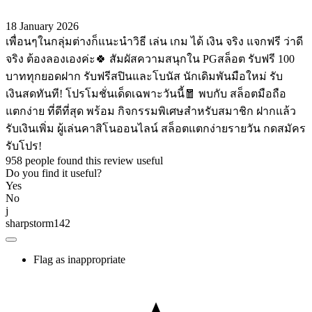
18 January 2026
เพื่อนๆในกลุ่มต่างก็แนะนำวิธี เล่น เกม ได้ เงิน จริง แจกฟรี ว่าดี
จริง ต้องลองเองค่ะ🍀 สัมผัสความสนุกใน PGสล็อต รับฟรี 100
บาททุกยอดฝาก รับฟรีสปินและโบนัส นักเดิมพันมือใหม่ รับ
เงินสดทันที! โปรโมชั่นเด็ดเฉพาะวันนี้🧧 พบกับ สล็อตมือถือ
แตกง่าย ที่ดีที่สุด พร้อม กิจกรรมพิเศษสำหรับสมาชิก ฝากแล้ว
รับเงินเพิ่ม ผู้เล่นคาสิโนออนไลน์ สล็อตแตกง่ายรายวัน กดสมัคร
รับโปร!
958 people found this review useful
Do you find it useful?
Yes
No
j
sharpstorm142
Flag as inappropriate