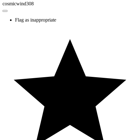
cosmicwind308
Flag as inappropriate