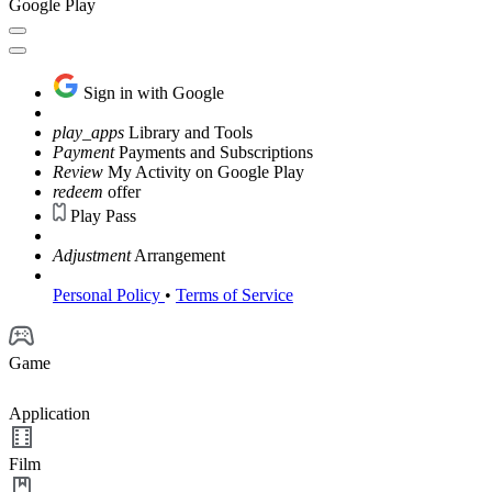
Google Play
Sign in with Google
play_apps
Library and Tools
Payment
Payments and Subscriptions
Review
My Activity on Google Play
redeem
offer
Play Pass
Adjustment
Arrangement
Personal Policy
•
Terms of Service
Game
Application
Film