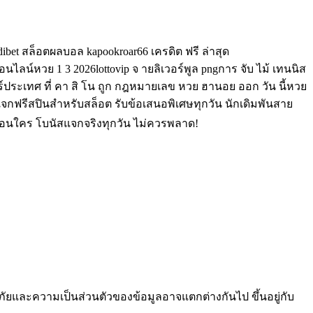
adibet สล็อตผลบอล kapookroar66 เครดิต ฟรี ล่าสุด
ออนไลน์หวย 1 3 2026lottovip จ ายลิเวอร์พูล pngการ จับ ไม้ เทนนิส
แชร์ประเทศ ที่ คา สิ โน ถูก กฎหมายเลข หวย ฮานอย ออก วัน นี้หวย
จกฟรีสปินสำหรับสล็อต รับข้อเสนอพิเศษทุกวัน นักเดิมพันสาย
ษก่อนใคร โบนัสแจกจริงทุกวัน ไม่ควรพลาด!
ยและความเป็นส่วนตัวของข้อมูลอาจแตกต่างกันไป ขึ้นอยู่กับ