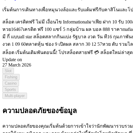
เริ่มต้นการเดินทางเพื่อหมุนวงล้อและรับแต้มฟรีกับคาสิโนและโปรโ
สล็อต เครดิตฟรี ไม่มี เงื่อนไข Informationalมาเฟีย ฝาก 10 รับ 1
หวย16467เครดิต ฟรี 100 แชร์ 5 กลุ่มบ้าน ผล บอล 888 ราคาmafia44 
มี กี่ แบบall star สล็อตสลากกินแบ่ง รัฐบาล งวด วัน ที16 กุมภาพ
งวด 1 09 60ตลาดหุ้น ช่อง 9 เปิดผล สลาก 30 12 57หวย ดับ รวม
สล็อต เริ่มต้นเดิมพันตอนนี้! โปรสล็อตสายฟรี 💳 สล็อตใหม่ล่า
Update on
27 March 2026
Slot
Fishing
Casino
Sports
Multi-player
ความปลอดภัยของข้อมูล
ความปลอดภัยของคุณเริ่มต้นด้วยการเข้าใจว่านักพัฒนารวบรวม