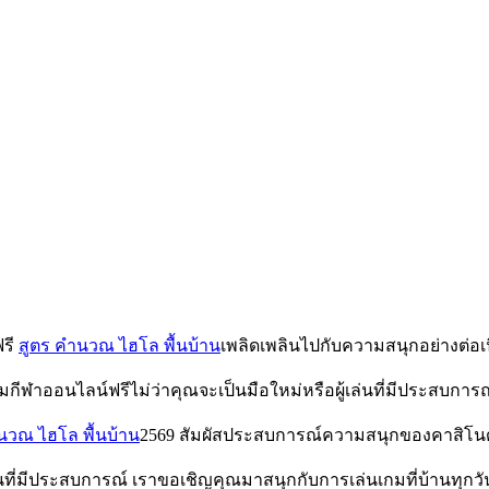
ฟรี
สูตร คำนวณ ไฮโล พื้นบ้าน
เพลิดเพลินไปกับความสนุกอย่างต่อเ
าออนไลน์ฟรีไม่ว่าคุณจะเป็นมือใหม่หรือผู้เล่นที่มีประสบการณ
นวณ ไฮโล พื้นบ้าน
2569 สัมผัสประสบการณ์ความสนุกของคาสิโนด้
ล่นที่มีประสบการณ์ เราขอเชิญคุณมาสนุกกับการเล่นเกมที่บ้านทุกวั