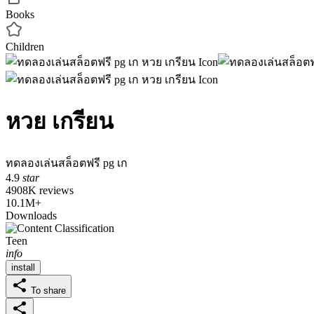
Books
Children
หวย เกรียน
ทดลองเล่นสล็อตฟรี pg เก
4.9
star
4908K reviews
10.1M+
Downloads
Teen
info
install
To share