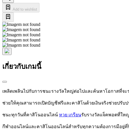
Add to wishlist
เกี่ยวกับเกมนี้
เพลิดเพลินไปกับการชนะรางวัลใหญ่ต่อไปและค้นหาโอกาสที่จะ
ช่วยให้คุณสามารถเปิดบัญชีฟรีและคาสิโนด้วยเงินจริงช่วยปรับป
ชนะทุกวันที่คาสิโนออนไลน์
หวย เกรียน
รับรางวัลแจ็คพอตที่ใหญ
กีฬาออนไลน์และคาสิโนออนไลน์สำหรับทุกความต้องการมีอยู่ที่นี่