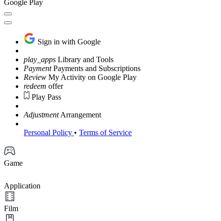
Google Play
Sign in with Google
play_apps
Library and Tools
Payment
Payments and Subscriptions
Review
My Activity on Google Play
redeem
offer
Play Pass
Adjustment
Arrangement
Personal Policy
•
Terms of Service
Game
Application
Film