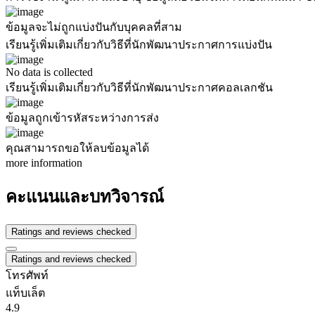
ข้อมูลจะไม่ถูกแบ่งปันกับบุคคลที่สาม
เรียนรู้เพิ่มเติมเกี่ยวกับวิธีที่นักพัฒนาประกาศการแบ่งปัน
No data is collected
เรียนรู้เพิ่มเติมเกี่ยวกับวิธีที่นักพัฒนาประกาศคอลเลกชัน
ข้อมูลถูกเข้ารหัสระหว่างการส่ง
คุณสามารถขอให้ลบข้อมูลได้
more information
คะแนนและบทวิจารณ์
Ratings and reviews checked
Ratings and reviews checked
โทรศัพท์
แท็บเล็ต
4.9