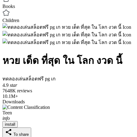
Books
Children
หวย เด็ด ที่สุด ใน โลก งวด นี้
ทดลองเล่นสล็อตฟรี pg เก
4.9
star
7648K reviews
10.1M+
Downloads
Teen
info
install
To share