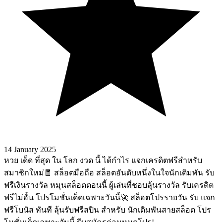
14 January 2025
หวย เด็ด ที่สุด ใน โลก งวด นี้ ได้กำไร แจกเครดิตฟรีสำหรับ
สมาชิกใหม่🧧 สล็อตมือถือ สล็อตอันดับหนึ่งในใจนักเดิมพัน รับ
ฟรีเงินรางวัล หมุนสล็อตตอนนี้ ผู้เล่นที่ชอบลุ้นรางวัล รับเครดิต
ฟรีไม่อั้น โปรโมชั่นเด็ดเฉพาะวันนี้🚀 สล็อตโปรรายวัน รับ แจก
ฟรีโบนัส ทันที ลุ้นรับฟรีสปิน สำหรับ นักเดิมพันสายสล็อต โปร