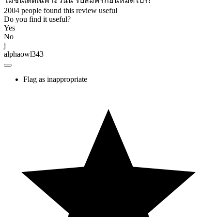
โมชั่นเด็ดเฉพาะวันนี้ รีบสมัครก่อนหมดโปร!
2004 people found this review useful
Do you find it useful?
Yes
No
j
alphaowl343
Flag as inappropriate