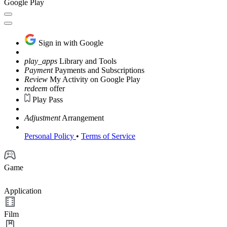
Google Play
Sign in with Google
play_apps
Library and Tools
Payment
Payments and Subscriptions
Review
My Activity on Google Play
redeem
offer
Play Pass
Adjustment
Arrangement
Personal Policy
•
Terms of Service
Game
Application
Film