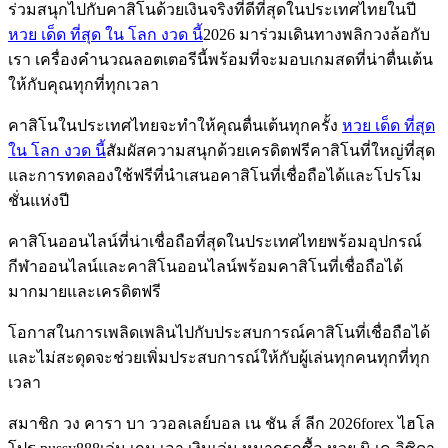
ร่วมสนุกไปกับคาสิโนด้วยเงินจริงที่ดีที่สุดในประเทศไทยในปี
หวย เด็ด ที่สุด ใน โลก งวด นี้
2026 มาร่วมเดินทางพลิกวงล้อกับ
เรา เครื่องคำนวณลอตเตอรีนี้พร้อมที่จะมอบเกมสดที่น่าตื่นเต้น
ให้กับคุณทุกที่ทุกเวลา
คาสิโนในประเทศไทยจะทำให้คุณตื่นเต้นทุกครั้ง
หวย เด็ด ที่สุด
ใน โลก งวด นี้
สัมผัสความสนุกด้วยเครดิตฟรีคาสิโนที่ใหญ่ที่สุด
และการทดลองใช้ฟรีที่นำเสนอคาสิโนที่เชื่อถือได้และโปรโม
ชั่นแห่งปี
คาสิโนออนไลน์ที่น่าเชื่อถือที่สุดในประเทศไทยพร้อมอุปกรณ์
กีฬาออนไลน์และคาสิโนออนไลน์พร้อมคาสิโนที่เชื่อถือได้
มากมายและเครดิตฟรี
โอกาสในการเพลิดเพลินไปกับประสบการณ์คาสิโนที่เชื่อถือได้
และไม่สะดุดจะช่วยเพิ่มประสบการณ์ให้กับผู้เล่นทุกคนทุกที่ทุก
เวลา
สมาชิก วง คารา บา ววอลเลย์บอล เน ชัน ส์ ลีก 2026forex ไฮโล