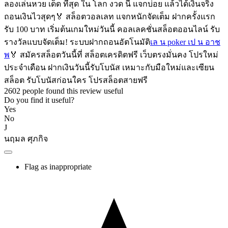
ลองเล่นหวย เด็ด ที่สุด ใน โลก งวด นี้ แจกบ่อย แล้วได้เงินจริง
ถอนเงินไวสุดๆ🏅 สล็อตวอลเลท แจกหนักจัดเต็ม ฝากครั้งแรก
รับ 100 บาท เริ่มต้นเกมใหม่วันนี้ คอลเลคชั่นสล็อตออนไลน์ รับ
รางวัลแบบจัดเต็ม! ระบบฝากถอนอัตโนมัติ
เล น poker เป น อาช
พ
🏅 สมัครสล็อตวันนี้ที่ สล็อตเครดิตฟรี เว็บตรงมั่นคง โปรใหม่
ประจำเดือน ฝากเงินวันนี้รับโบนัส เหมาะกับมือใหม่และเซียน
สล็อต รับโบนัสก่อนใคร โปรสล็อตสายฟรี
2602 people found this review useful
Do you find it useful?
Yes
No
J
นฤมล ศุภกิจ
Flag as inappropriate