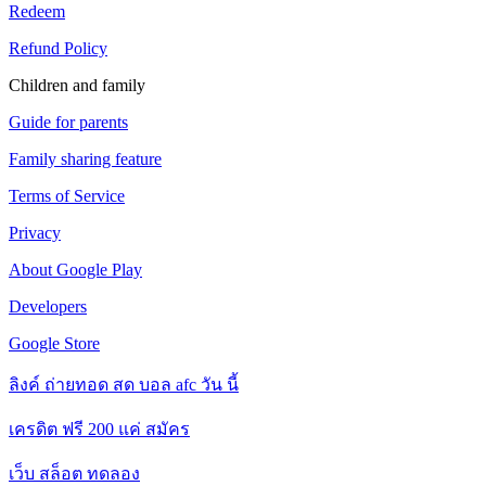
Redeem
Refund Policy
Children and family
Guide for parents
Family sharing feature
Terms of Service
Privacy
About Google Play
Developers
Google Store
ลิงค์ ถ่ายทอด สด บอล afc วัน นี้
เครดิต ฟรี 200 แค่ สมัคร
เว็บ สล็อต ทดลอง