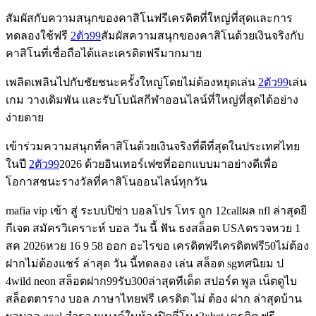
สัมผัสกับความสนุกของคาสิโนฟรีเครดิตที่ใหญ่ที่สุดและการ
ทดลองใช้ฟรี
2ตัว99
สัมผัสความสนุกของคาสิโนด้วยเงินจริงกับ
คาสิโนที่เชื่อถือได้และเครดิตฟรีมากมาย
เพลิดเพลินไปกับชัยชนะครั้งใหญ่โดยไม่ต้องหยุดเล่น
2ตัว99
เล่น
เกม วางเดิมพัน และรับโบนัสกีฬาออนไลน์ที่ใหญ่ที่สุดได้อย่าง
ง่ายดาย
เข้าร่วมความสนุกที่คาสิโนด้วยเงินจริงที่ดีที่สุดในประเทศไทย
ในปี
2ตัว99
2026 ด้วยอินเทอร์เฟซที่ออกแบบมาอย่างดีเพื่อ
โอกาสชนะรางวัลที่คาสิโนออนไลน์ทุกวัน
mafia vip เข้า สู่ ระบบปิซ่า บอลโปร โทร ถูก 12callผล nfl ล่าสุดยี
กีเจต สมัครวิเคราะห์ บอล วัน นี้ ฟัน ธงสล็อต USAตรวจหวย 1
สค 2026หวย 16 9 58 ออก อะไรขอ เครดิตฟรีเครดิตฟรี50ไม่ต้อง
ฝากไม่ต้องแชร์ ล่าสุด วัน นี้ทดลอง เล่น สล็อต sgทศนิยม ป
4wild neon สล็อตฝาก99รับ300ล่าสุดทีเด็ด สปอร์ต พูล เน็ตดูไบ
สล็อตตาราง บอล ภาษาไทยฟรี เครดิต ไม่ ต้อง ฝาก ล่าสุดบ้าน