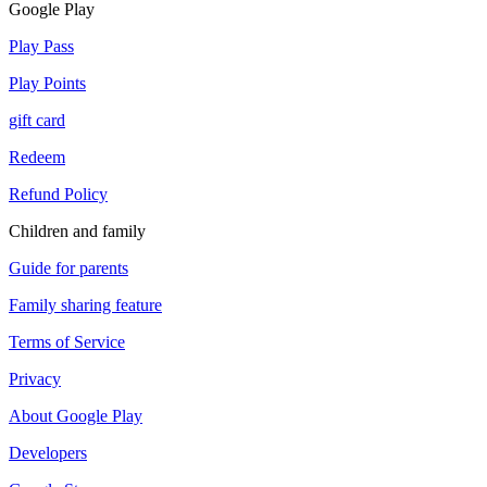
Google Play
Play Pass
Play Points
gift card
Redeem
Refund Policy
Children and family
Guide for parents
Family sharing feature
Terms of Service
Privacy
About Google Play
Developers