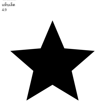
แท็บเล็ต
4.9