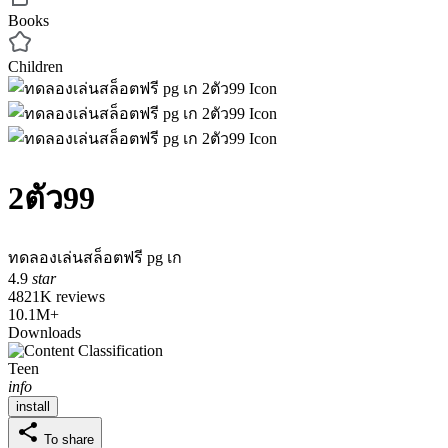
Books
Children
2ตัว99
ทดลองเล่นสล็อตฟรี pg เก
4.9
star
4821K reviews
10.1M+
Downloads
Teen
info
install
To share