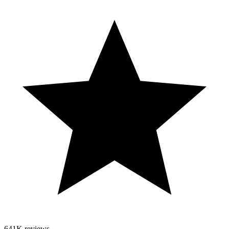
641K reviews