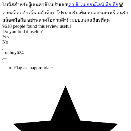
โบนัสสำหรับผู้เล่นคาสิโน รับเลย!
คา สิ โน ออนไลน์ มือ ถือ
🏆
ค่ายสล็อตดัง สล็อตตัวท็อป โปรฝากรับเพิ่ม ทดลองเล่นฟรี คนรัก
สล็อตมือถือ อย่าพลาดโอกาสดีๆ! ระบบเกมเสถียรที่สุด
9610 people found this review useful
Do you find it useful?
Yes
No
j
ironboy624
Flag as inappropriate