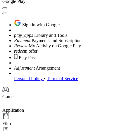
Google Play
Sign in with Google
play_apps
Library and Tools
Payment
Payments and Subscriptions
Review
My Activity on Google Play
redeem
offer
Play Pass
Adjustment
Arrangement
Personal Policy
•
Terms of Service
Game
Application
Film