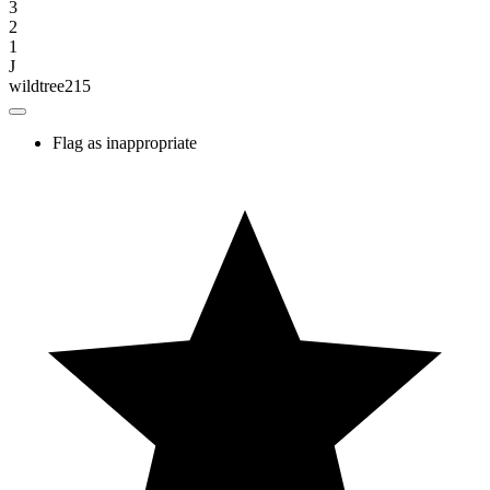
3
2
1
J
wildtree215
Flag as inappropriate