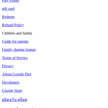
Play Points
gift card
Redeem
Refund Policy
Children and family
Guide for parents
Family sharing feature
Terms of Service
Privacy
About Google Play
Developers
Google Store
ยูนิคอร์น สล็อต