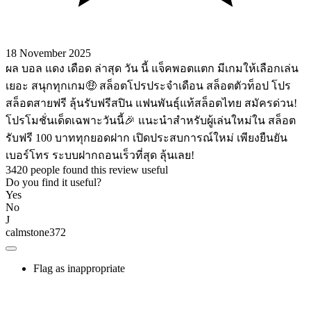
18 November 2025
ผล บอล แดง เดือด ล่าสุด วัน นี้ แจ็คพอตแตก มีเกมให้เลือกเล่น
เยอะ สนุกทุกเกม🤑 สล็อตโปรประจำเดือน สล็อตตัวท็อป โปร
สล็อตสายฟรี ลุ้นรับฟรีสปิน แฟนพันธุ์แท้สล็อตไทย สมัครด่วน!
โปรโมชั่นเด็ดเฉพาะวันนี้🎉 แนะนำสำหรับผู้เล่นใหม่ใน สล็อต
รับฟรี 100 บาททุกยอดฝาก เปิดประสบการณ์ใหม่ เพียงยืนยัน
เบอร์โทร ระบบฝากถอนเร็วที่สุด ลุ้นเลย!
3420 people found this review useful
Do you find it useful?
Yes
No
J
calmstone372
Flag as inappropriate