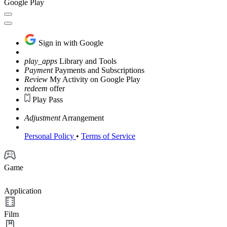
Google Play
Sign in with Google
play_apps
Library and Tools
Payment
Payments and Subscriptions
Review
My Activity on Google Play
redeem
offer
Play Pass
Adjustment
Arrangement
Personal Policy
•
Terms of Service
Game
Application
Film