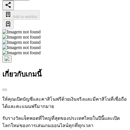
Add to wishlist
เกี่ยวกับเกมนี้
ให้คุณเปิดบัญชีและคาสิโนฟรีด้วยเงินจริงและมีคาสิโนที่เชื่อถือ
ได้และคะแนนฟรีมากมาย
รับรางวัลแจ็คพอตที่ใหญ่ที่สุดของประเทศไทยในปีนี้และเปิด
โลกใหม่ของการเล่นเกมออนไลน์ทุกที่ทุกเวลา