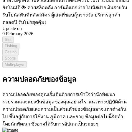
สำหรับทุกคน รับฟรีเงินสดทันที กดสมัครรับโปร! ระบบฝากถอน
อัตโนมัติ 🌟 ค่ายสล็อตดัง การันตีแตกง่าย โบนัสฝากเงินรายวัน
รับโบนัสทันทีหลังสมัคร ผู้เล่นที่ชอบลุ้นรางวัล บริการลูกค้า
ตลอดปี รับโปรสุดคุ้ม!
Update on
9 February 2026
Slot
Fishing
Casino
Sports
Multi-player
ความปลอดภัยของข้อมูล
ความปลอดภัยของคุณเริ่มต้นด้วยการเข้าใจว่านักพัฒนา
รวบรวมและแบ่งปันข้อมูลของคุณอย่างไร.
แนวทางปฏิบัติด้าน
ความปลอดภัยและความเป็นส่วนตัวของข้อมูลอาจแตกต่างกัน
ไป ขึ้นอยู่กับการใช้งาน ภูมิภาค และอายุ
ข้อมูลต่อไปนี้จัดทำ
โดยนักพัฒนา ซึ่งอาจได้รับการอัปเดตเป็นระยะๆ