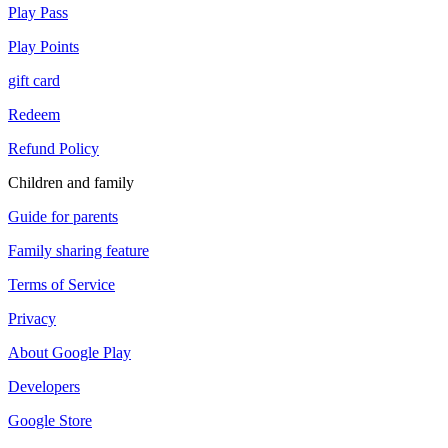
Play Pass
Play Points
gift card
Redeem
Refund Policy
Children and family
Guide for parents
Family sharing feature
Terms of Service
Privacy
About Google Play
Developers
Google Store