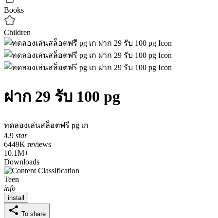
Books
Children
ฝาก 29 รับ 100 pg
ทดลองเล่นสล็อตฟรี pg เก
4.9
star
6449K reviews
10.1M+
Downloads
Teen
info
install
To share