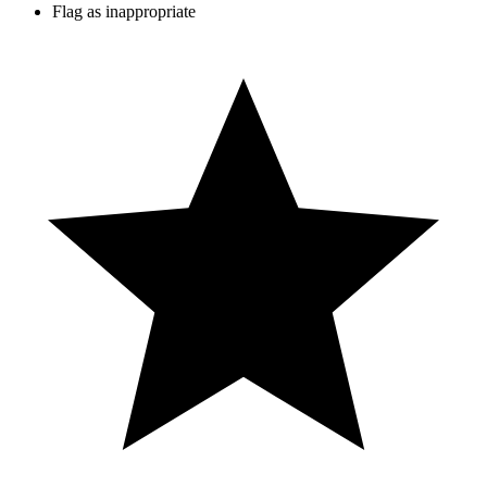
Flag as inappropriate