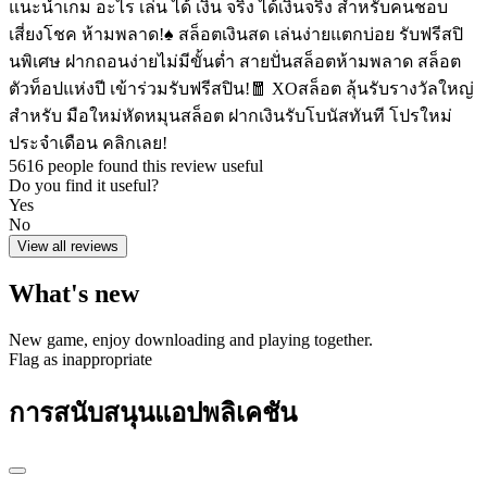
แนะนำเกม อะไร เล่น ได้ เงิน จริง ได้เงินจริง สำหรับคนชอบ
เสี่ยงโชค ห้ามพลาด!♠️ สล็อตเงินสด เล่นง่ายแตกบ่อย รับฟรีสปิ
นพิเศษ ฝากถอนง่ายไม่มีขั้นต่ำ สายปั่นสล็อตห้ามพลาด สล็อต
ตัวท็อปแห่งปี เข้าร่วมรับฟรีสปิน!🧧 XOสล็อต ลุ้นรับรางวัลใหญ่
สำหรับ มือใหม่หัดหมุนสล็อต ฝากเงินรับโบนัสทันที โปรใหม่
ประจำเดือน คลิกเลย!
5616 people found this review useful
Do you find it useful?
Yes
No
View all reviews
What's new
New game, enjoy downloading and playing together.
Flag as inappropriate
การสนับสนุนแอปพลิเคชัน