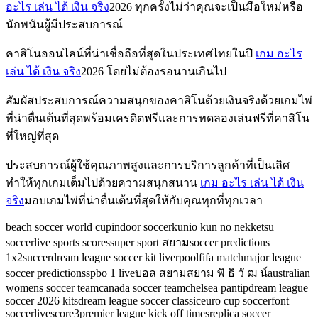
อะไร เล่น ได้ เงิน จริง
2026 ทุกครั้งไม่ว่าคุณจะเป็นมือใหม่หรือ
นักพนันผู้มีประสบการณ์
คาสิโนออนไลน์ที่น่าเชื่อถือที่สุดในประเทศไทยในปี
เกม อะไร
เล่น ได้ เงิน จริง
2026 โดยไม่ต้องรอนานเกินไป
สัมผัสประสบการณ์ความสนุกของคาสิโนด้วยเงินจริงด้วยเกมไพ่
ที่น่าตื่นเต้นที่สุดพร้อมเครดิตฟรีและการทดลองเล่นฟรีที่คาสิโน
ที่ใหญ่ที่สุด
ประสบการณ์ผู้ใช้คุณภาพสูงและการบริการลูกค้าที่เป็นเลิศ
ทำให้ทุกเกมเต็มไปด้วยความสนุกสนาน
เกม อะไร เล่น ได้ เงิน
จริง
มอบเกมไพ่ที่น่าตื่นเต้นที่สุดให้กับคุณทุกที่ทุกเวลา
beach soccer world cupindoor soccerkunio kun no nekketsu
soccerlive sports scoressuper sport สยามsoccer predictions
1x2succerdream league soccer kit liverpoolfifa matchmajor league
soccer predictionsspbo 1 liveบอล สยามสยาม พิ ธิ วั ฒ น์australian
womens soccer teamcanada soccer teamchelsea pantipdream league
soccer 2026 kitsdream league soccer classiceuro cup soccerfont
soccerlivescore3premier league kick off timesreplica soccer