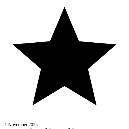
21 November 2025