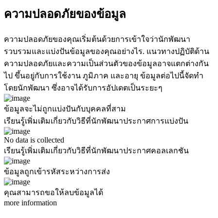
ความปลอดภัยของข้อมูล
ความปลอดภัยของคุณเริ่มต้นด้วยการเข้าใจว่านักพัฒนา
รวบรวมและแบ่งปันข้อมูลของคุณอย่างไร.
แนวทางปฏิบัติด้าน
ความปลอดภัยและความเป็นส่วนตัวของข้อมูลอาจแตกต่างกัน
ไป ขึ้นอยู่กับการใช้งาน ภูมิภาค และอายุ
ข้อมูลต่อไปนี้จัดทำ
โดยนักพัฒนา ซึ่งอาจได้รับการอัปเดตเป็นระยะๆ
ข้อมูลจะไม่ถูกแบ่งปันกับบุคคลที่สาม
เรียนรู้เพิ่มเติมเกี่ยวกับวิธีที่นักพัฒนาประกาศการแบ่งปัน
No data is collected
เรียนรู้เพิ่มเติมเกี่ยวกับวิธีที่นักพัฒนาประกาศคอลเลกชัน
ข้อมูลถูกเข้ารหัสระหว่างการส่ง
คุณสามารถขอให้ลบข้อมูลได้
more information