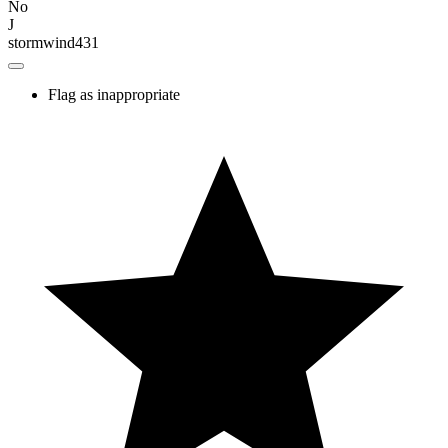
No
J
stormwind431
Flag as inappropriate