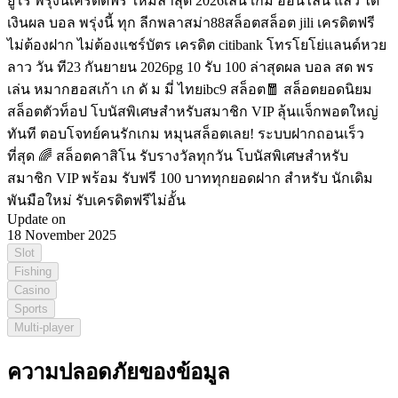
ยูโร พรุ่งนี้เครดิตฟรี ใหม่ล่าสุด 2026เล่น เกม ออนไลน์ แล้ว ได้
เงินผล บอล พรุ่งนี้ ทุก ลีกพลาสม่า88สล็อตสล็อต jili เครดิตฟรี
ไม่ต้องฝาก ไม่ต้องแชร์บัตร เครดิต citibank โทรโยโย่แลนด์หวย
ลาว วัน ที23 กันยายน 2026pg 10 รับ 100 ล่าสุดผล บอล สด พร
เล่น หมากฮอสเก้า เก ดั ม มี่ ไทยibc9 สล็อต🧧 สล็อตยอดนิยม
สล็อตตัวท็อป โบนัสพิเศษสำหรับสมาชิก VIP ลุ้นแจ็กพอตใหญ่
ทันที ตอบโจทย์คนรักเกม หมุนสล็อตเลย! ระบบฝากถอนเร็ว
ที่สุด 🌈 สล็อตคาสิโน รับรางวัลทุกวัน โบนัสพิเศษสำหรับ
สมาชิก VIP พร้อม รับฟรี 100 บาททุกยอดฝาก สำหรับ นักเดิม
พันมือใหม่ รับเครดิตฟรีไม่อั้น
Update on
18 November 2025
Slot
Fishing
Casino
Sports
Multi-player
ความปลอดภัยของข้อมูล