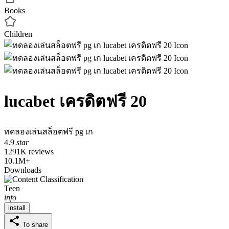
Books
Children
lucabet เครดิตฟรี 20
ทดลองเล่นสล็อตฟรี pg เก
4.9
star
1291K reviews
10.1M+
Downloads
Teen
info
install
To share