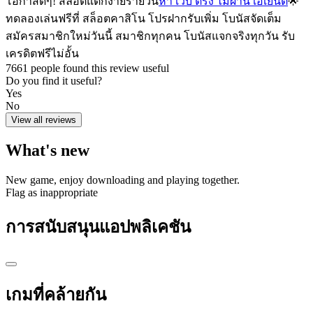
โอกาสดีๆ! สล็อตแตกง่ายรายวัน
หา เว็บ ตรง ไมผ่าน เอเย่นต์
🌟
ทดลองเล่นฟรีที่ สล็อตคาสิโน โปรฝากรับเพิ่ม โบนัสจัดเต็ม
สมัครสมาชิกใหม่วันนี้ สมาชิกทุกคน โบนัสแจกจริงทุกวัน รับ
เครดิตฟรีไม่อั้น
7661 people found this review useful
Do you find it useful?
Yes
No
View all reviews
What's new
New game, enjoy downloading and playing together.
Flag as inappropriate
การสนับสนุนแอปพลิเคชัน
เกมที่คล้ายกัน