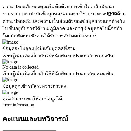
ความปลอดภัยของคุณเริ่มต้นด้วยการเข้าใจว่านักพัฒนา
รวบรวมและแบ่งปันข้อมูลของคุณอย่างไร.
แนวทางปฏิบัติด้าน
ความปลอดภัยและความเป็นส่วนตัวของข้อมูลอาจแตกต่างกัน
ไป ขึ้นอยู่กับการใช้งาน ภูมิภาค และอายุ
ข้อมูลต่อไปนี้จัดทำ
โดยนักพัฒนา ซึ่งอาจได้รับการอัปเดตเป็นระยะๆ
ข้อมูลจะไม่ถูกแบ่งปันกับบุคคลที่สาม
เรียนรู้เพิ่มเติมเกี่ยวกับวิธีที่นักพัฒนาประกาศการแบ่งปัน
No data is collected
เรียนรู้เพิ่มเติมเกี่ยวกับวิธีที่นักพัฒนาประกาศคอลเลกชัน
ข้อมูลถูกเข้ารหัสระหว่างการส่ง
คุณสามารถขอให้ลบข้อมูลได้
more information
คะแนนและบทวิจารณ์