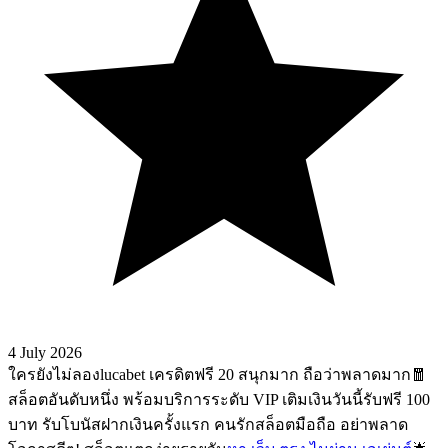
4 July 2026
ใครยังไม่ลองlucabet เครดิตฟรี 20 สนุกมาก ถือว่าพลาดมาก🧧
สล็อตอันดับหนึ่ง พร้อมบริการระดับ VIP เติมเงินวันนี้รับฟรี 100
บาท รับโบนัสฝากเงินครั้งแรก คนรักสล็อตมือถือ อย่าพลาด