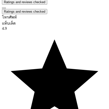
Ratings and reviews checked
Ratings and reviews checked
โทรศัพท์
แท็บเล็ต
4.9