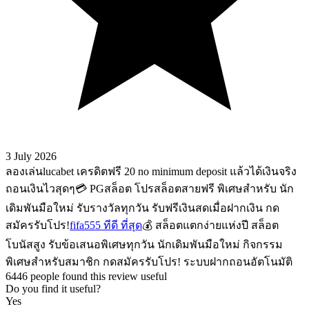
3 July 2026
ลองเล่นlucabet เครดิตฟรี 20 no minimum deposit แล้วได้เงินจริง
ถอนเงินไวสุดๆ💳 PGสล็อต โปรสล็อตสายฟรี พิเศษสำหรับ นัก
เดิมพันมือใหม่ รับรางวัลทุกวัน รับฟรีเงินสดเมื่อฝากเงิน กด
สมัครรับโปร!
fifa555 ทีดี ที่สุด
💰 สล็อตแตกง่ายแห่งปี สล็อต
โบนัสสูง รับข้อเสนอพิเศษทุกวัน นักเดิมพันมือใหม่ กิจกรรม
พิเศษสำหรับสมาชิก กดสมัครรับโปร! ระบบฝากถอนอัตโนมัติ
6446 people found this review useful
Do you find it useful?
Yes