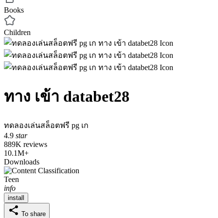
Books
Children
ทาง เข้า databet28
ทดลองเล่นสล็อตฟรี pg เก
4.9
star
889K reviews
10.1M+
Downloads
Teen
info
install
To share