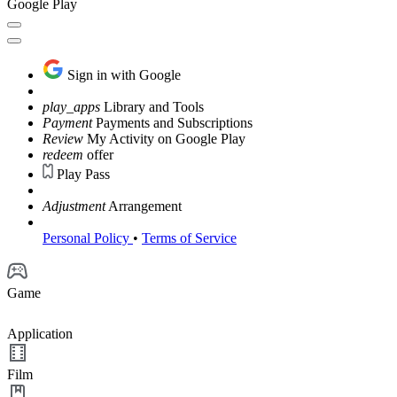
Google Play
Sign in with Google
play_apps
Library and Tools
Payment
Payments and Subscriptions
Review
My Activity on Google Play
redeem
offer
Play Pass
Adjustment
Arrangement
Personal Policy
•
Terms of Service
Game
Application
Film