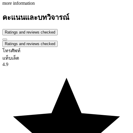
more information
คะแนนและบทวิจารณ์
Ratings and reviews checked
Ratings and reviews checked
โทรศัพท์
แท็บเล็ต
4.9