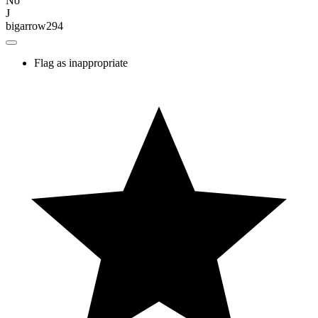
No
J
bigarrow294
Flag as inappropriate