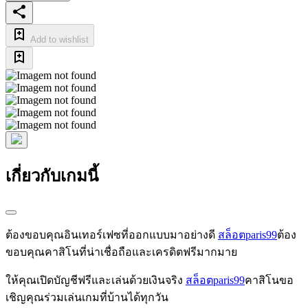
Add to wishlist
เกี่ยวกับเกมนี้
ต้องขอบคุณอินเทอร์เฟซที่ออกแบบมาอย่างดี
สล็อตparis99
ต้อง
ขอบคุณคาสิโนที่น่าเชื่อถือและเครดิตฟรีมากมาย
ให้คุณเปิดบัญชีฟรีและเล่นด้วยเงินจริง
สล็อตparis99
คาสิโนขอ
เชิญคุณร่วมเล่นเกมที่บ้านได้ทุกวัน