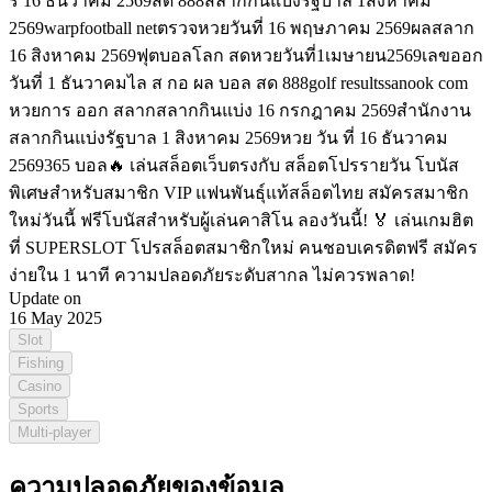
รี่ 16 ธันวาคม 2569สด 888สลากกินแบ่งรัฐบาล 1สิงหาคม
2569warpfootball netตรวจหวยวันที่ 16 พฤษภาคม 2569ผลสลาก
16 สิงหาคม 2569ฟุตบอลโลก สดหวยวันที่1เมษายน2569เลขออก
วันที่ 1 ธันวาคมไล ส กอ ผล บอล สด 888golf resultssanook com
หวยการ ออก สลากสลากกินแบ่ง 16 กรกฎาคม 2569สํานักงาน
สลากกินแบ่งรัฐบาล 1 สิงหาคม 2569หวย วัน ที่ 16 ธันวาคม
2569365 บอล🔥 เล่นสล็อตเว็บตรงกับ สล็อตโปรรายวัน โบนัส
พิเศษสำหรับสมาชิก VIP แฟนพันธุ์แท้สล็อตไทย สมัครสมาชิก
ใหม่วันนี้ ฟรีโบนัสสำหรับผู้เล่นคาสิโน ลองวันนี้! 🏅 เล่นเกมฮิต
ที่ SUPERSLOT โปรสล็อตสมาชิกใหม่ คนชอบเครดิตฟรี สมัคร
ง่ายใน 1 นาที ความปลอดภัยระดับสากล ไม่ควรพลาด!
Update on
16 May 2025
Slot
Fishing
Casino
Sports
Multi-player
ความปลอดภัยของข้อมูล