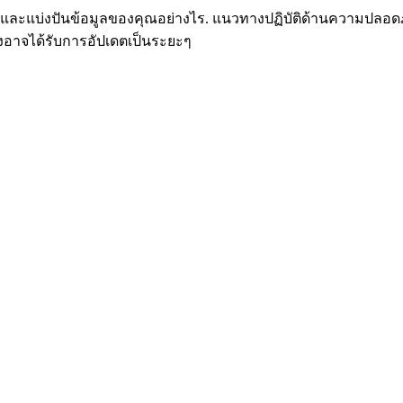
และแบ่งปันข้อมูลของคุณอย่างไร.
แนวทางปฏิบัติด้านความปลอดภั
่งอาจได้รับการอัปเดตเป็นระยะๆ