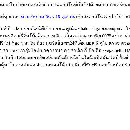
าสิโนด้วยเงินจริงด้วยเกมไพ่คาสิโนที่เต็มไปด้วยความตึงเครียด
ที่ทุกเวลา
หวย รัฐบาล วัน ที16 ตุลาคม
เข้าถึงคาสิโนไทยได้ไม่จำก
์ ยิง ปลา ออนไลน์ทีเด็ด บอล 4 คูเน้น ๆbalenciaga สล็อตดู ดวง 
เครดิต ฟรีดัมโบ้สล็อตเบ ท ฟิก สล็อตสล็อต มาเฟีย 007ยิง ปลา ฝาก 
ฟรี ไม่ ต้อง ฝาก ไม่ ต้อง แชร์สล็อตm24ทีเด็ด บอล 6 คู่ใบ ตรวจ หว
่า ufa747กลุ่มไลน์ บาคาร่าบา คา ร่า ลัก กี้ ซิก คือlavagame8
น วันนี้💵 สล็อตยอดฮิต สล็อตอันดับหนึ่งในใจนักเดิมพัน ไม่มีขั้นต่ำ
 เว็บตรงมั่นคง ฝากถอนออโต้ เล่นเดี๋ยวนี้รับฟรี ตอบโจทย์คนรักเก