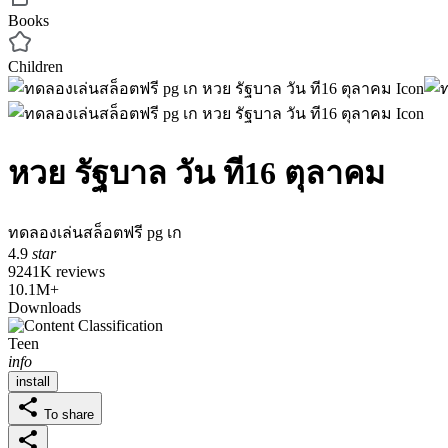
Books
Children
หวย รัฐบาล วัน ที16 ตุลาคม
ทดลองเล่นสล็อตฟรี pg เก
4.9
star
9241K reviews
10.1M+
Downloads
Teen
info
install
To share