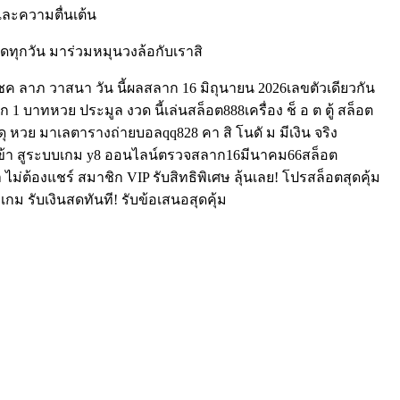
และความตื่นเต้น
ัดทุกวัน มาร่วมหมุนวงล้อกับเราสิ
โชค ลาภ วาสนา วัน นี้ผลสลาก 16 มิถุนายน 2026เลขตัวเดียวกัน
1 บาทหวย ประมูล งวด นี้เล่นสล็อต888เครื่อง ช็ อ ต ตู้ สล็อต
ยดุ หวย มาเลตารางถ่ายบอลqq828 คา สิ โนดั ม มีเงิน จริง
88 เข้า สูระบบเกม y8 ออนไลน์ตรวจสลาก16มีนาคม66สล็อต
 ไม่ต้องแชร์ สมาชิก VIP รับสิทธิพิเศษ ลุ้นเลย! โปรสล็อตสุดคุ้ม
ม รับเงินสดทันที! รับข้อเสนอสุดคุ้ม