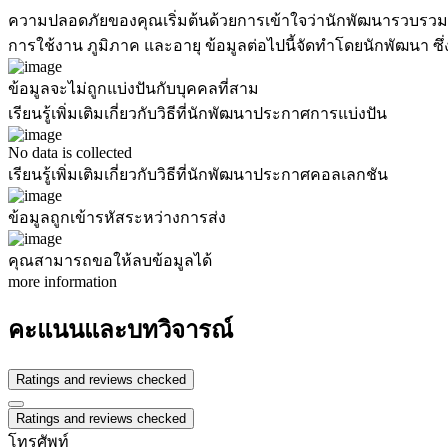
ความปลอดภัยของคุณเริ่มต้นด้วยการเข้าใจว่านักพัฒนารวบรวม
การใช้งาน ภูมิภาค และอายุ
ข้อมูลต่อไปนี้จัดทำโดยนักพัฒนา ซึ
ข้อมูลจะไม่ถูกแบ่งปันกับบุคคลที่สาม
เรียนรู้เพิ่มเติมเกี่ยวกับวิธีที่นักพัฒนาประกาศการแบ่งปัน
No data is collected
เรียนรู้เพิ่มเติมเกี่ยวกับวิธีที่นักพัฒนาประกาศคอลเลกชัน
ข้อมูลถูกเข้ารหัสระหว่างการส่ง
คุณสามารถขอให้ลบข้อมูลได้
more information
คะแนนและบทวิจารณ์
Ratings and reviews checked
Ratings and reviews checked
โทรศัพท์