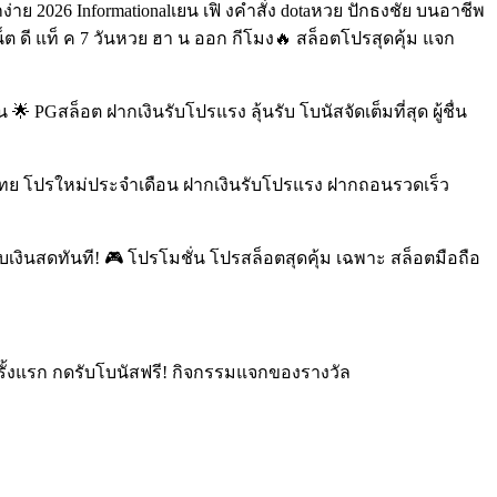
าย 2026 Informationalเยน เฟิ งคำสั่ง dotaหวย ปักธงชัย บนอาชีพ
น็ต ดี แท็ ค 7 วันหวย ฮา น ออก กีโมง🔥 สล็อตโปรสุดคุ้ม แจก
 PGสล็อต ฝากเงินรับโปรแรง ลุ้นรับ โบนัสจัดเต็มที่สุด ผู้ชื่น
าวไทย โปรใหม่ประจำเดือน ฝากเงินรับโปรแรง ฝากถอนรวดเร็ว
บเงินสดทันที! 🎮 โปรโมชั่น โปรสล็อตสุดคุ้ม เฉพาะ สล็อตมือถือ
ครั้งแรก กดรับโบนัสฟรี! กิจกรรมแจกของรางวัล