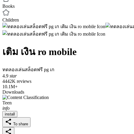
Books
Children
เติม เงิน ro mobile
ทดลองเล่นสล็อตฟรี pg เก
4.9
star
4442K reviews
10.1M+
Downloads
Teen
info
install
To share