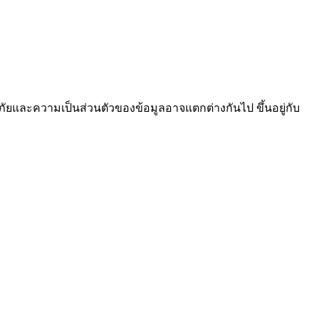
ยและความเป็นส่วนตัวของข้อมูลอาจแตกต่างกันไป ขึ้นอยู่กับ