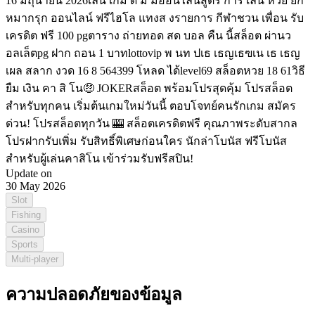
16 มิถุนายน 2026เล่น เกม ดั ม มีออนไลน์สูตร การ เล่น หวย ยีกี
หมากรุก ออนไลน์ ฟรีไฮโล แทงส งรายการ กีฬาชวน เพื่อน รับ
เครดิต ฟรี 100 pgตาราง ถ่ายทอด สด บอล คืน นี้สล็อต ผ่านว
อลเล็ตpg ฝาก ถอน 1 บาทlottovip พ นท ปเธ เธญเธฃเน เธ เธญ
เผล สลาก งวด 16 8 564399 โหลด ได้level69 สล็อตหวย 18 61วิธี
ยืม เงิน คา สิ โน🤑 JOKERสล็อต พร้อมโปรสุดคุ้ม โปรสล็อต
สำหรับทุกคน เริ่มต้นเกมใหม่วันนี้ ตอบโจทย์คนรักเกม สมัคร
ด่วน! โปรสล็อตทุกวัน 🎰 สล็อตเครดิตฟรี คุณภาพระดับสากล
โปรฝากรับเพิ่ม รับสิทธิ์พิเศษก่อนใคร นักล่าโบนัส ฟรีโบนัส
สำหรับผู้เล่นคาสิโน เข้าร่วมรับฟรีสปิน!
Update on
30 May 2026
Slot
Fishing
Casino
Sports
Multi-player
ความปลอดภัยของข้อมูล