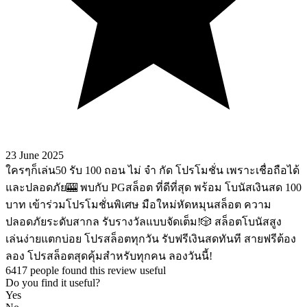
23 June 2025
ใครๆก็เล่น50 รับ 100 ถอน ไม่ จํา กัด โปรโมชั่น เพราะเชื่อถือได้
และปลอดภัย🎰 พบกับ PGสล็อต ที่ดีที่สุด พร้อม โบนัสเงินสด 100
บาท เข้าร่วมโปรโมชั่นพิเศษ มือใหม่หัดหมุนสล็อต ความ
ปลอดภัยระดับสากล รับรางวัลแบบจัดเต็ม!🎲 สล็อตโบนัสสูง
เล่นง่ายแตกบ่อย โปรสล็อตทุกวัน รับฟรีเงินสดทันที สายฟรีต้อง
ลอง โปรสล็อตสุดคุ้มสำหรับทุกคน ลองวันนี้!
6417 people found this review useful
Do you find it useful?
Yes