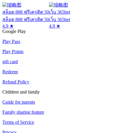
สล็อต 888 ฟรีเครดิต 50
เว็บ 365bet
สล็อต 888 ฟรีเครดิต 50
เว็บ 365bet
4.9 ★
4.9 ★
Google Play
Play Pass
Play Points
gift card
Redeem
Refund Policy
Children and family
Guide for parents
Family sharing feature
Terms of Service
Privacy