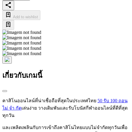
Add to wishlist
เกี่ยวกับเกมนี้
คาสิโนออนไลน์ที่น่าเชื่อถือที่สุดในประเทศไทย
50 รับ 100 ถอน
ไม่ จํา กัด
เล่นง่าย วางเดิมพันและรับโบนัสกีฬาออนไลน์ที่ดีที่สุด
ทุกวัน
และเพลิดเพลินกับการเข้าถึงคาสิโนไทยแบบไม่จำกัดทุกวันเพื่อ