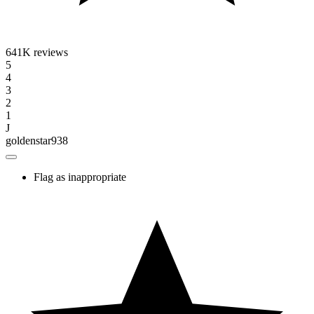
641K reviews
5
4
3
2
1
J
goldenstar938
Flag as inappropriate