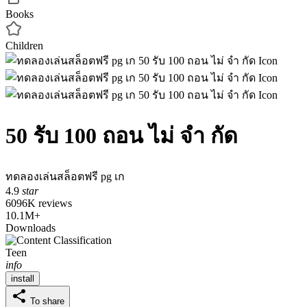
Books
Children
50 รับ 100 ถอน ไม่ จํา กัด
ทดลองเล่นสล็อตฟรี pg เก
4.9
star
6096K reviews
10.1M+
Downloads
Teen
info
install
To share