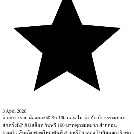
3 April 2026
ถ้าอยากรวย ต้องลอง50 รับ 100 ถอน ไม่ จํา กัด กิจกรรมเยอะ
สักครั้ง!🚀 XOสล็อต รับฟรี 100 บาททุกยอดฝาก ฝากถอน
รวดเร็ว ลุ้นแจ็กพอตใหญ่ทันที สายฟรีต้องลอง โบนัสแจกจริงทุก