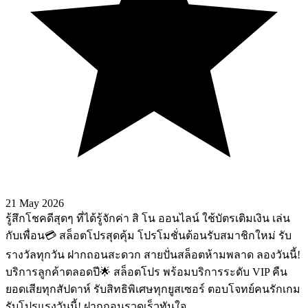
21 May 2026
รู้สึกโชคดีสุดๆ ที่ได้รู้จักค่า สิ โน ออนไลน์ ใช้บัตรเติมเงิน เล่น
กับเพื่อน💳 สล็อตโปรสุดคุ้ม โปรโมชั่นต้อนรับสมาชิกใหม่ รับ
รางวัลทุกวัน ฝากถอนสะดวก สายปั่นสล็อตห้ามพลาด ลองวันนี้!
บริการลูกค้าตลอดปี🌟 สล็อตโปร พร้อมบริการระดับ VIP คืน
ยอดเสียทุกสัปดาห์ รับสิทธิพิเศษทุกยูสเซอร์ ตอบโจทย์คนรักเกม
รับโปรแรงวันนี้! ฝากถอนรวดเร็วทันใจ