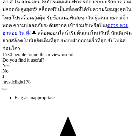
ค่า สิ โน ออนไลน์ ใช้บัตรเติมเงิน ฟรีเครดิต มีระบบรักษาความ
ปลอดภัยสูงสุด💳 สล็อตฟรี เป็นสล็อตที่ได้รับความนิยมสูงสุดใน
ไทย โปรสล็อตสุดคุ้ม รับข้อเสนอพิเศษทุกวัน ผู้เล่นสายล่าแจ็ก
พอต ความปลอดภัยระดับสากล เข้าร่วมรับฟรีสปิน!
ตรวจ หวย
ฮานอย วัน ที4
🔔 สล็อตออนไลน์ เริ่มต้นเกมใหม่วันนี้ นักเดิมพัน
สายสล็อต โบนัสจัดเต็มที่สุด ระบบฝากถอนเร็วที่สุด รับโบนัส
ก่อนใคร
1530 people found this review useful
Do you find it useful?
Yes
No
J
mysticlight178
Flag as inappropriate