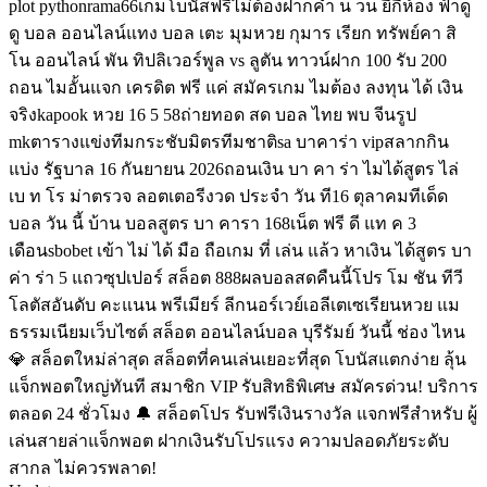
plot pythonrama66เกมโบนัสฟรีไม่ต้องฝากคํา น วน ยีกีห้อง ฟ้าดู
ดู บอล ออนไลน์แทง บอล เตะ มุมหวย กุมาร เรียก ทรัพย์คา สิ
โน ออนไลน์ พัน ทิปลิเวอร์พูล vs ลูตัน ทาวน์ฝาก 100 รับ 200
ถอน ไมอั้นแจก เครดิต ฟรี แค่ สมัครเกม ไมต้อง ลงทุน ได้ เงิน
จริงkapook หวย 16 5 58ถ่ายทอด สด บอล ไทย พบ จีนรูป
mkตารางแข่งทีมกระชับมิตรทีมชาติsa บาคาร่า vipสลากกิน
แบ่ง รัฐบาล 16 กันยายน 2026ถอนเงิน บา คา ร่า ไมได้สูตร ไล่
เบ ท โร ม่าตรวจ ลอตเตอรีงวด ประจำ วัน ที16 ตุลาคมทีเด็ด
บอล วัน นี้ บ้าน บอลสูตร บา คารา 168เน็ต ฟรี ดี แท ค 3
เดือนsbobet เข้า ไม่ ได้ มือ ถือเกม ที่ เล่น แล้ว หาเงิน ได้สูตร บา
ค่า ร่า 5 แถวซุปเปอร์ สล็อต 888ผลบอลสดคืนนี้โปร โม ชัน ทีวี
โลตัสอันดับ คะแนน พรีเมียร์ ลีกนอร์เวย์เอลีเตเซเรียนหวย แม
ธรรมเนียมเว็บไซต์ สล็อต ออนไลน์บอล บุรีรัมย์ วันนี้ ช่อง ไหน
💎 สล็อตใหม่ล่าสุด สล็อตที่คนเล่นเยอะที่สุด โบนัสแตกง่าย ลุ้น
แจ็กพอตใหญ่ทันที สมาชิก VIP รับสิทธิพิเศษ สมัครด่วน! บริการ
ตลอด 24 ชั่วโมง 🔔 สล็อตโปร รับฟรีเงินรางวัล แจกฟรีสำหรับ ผู้
เล่นสายล่าแจ็กพอต ฝากเงินรับโปรแรง ความปลอดภัยระดับ
สากล ไม่ควรพลาด!