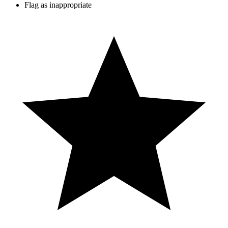
Flag as inappropriate