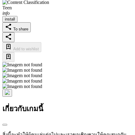
Teen
info
install
To share
Add to wishlist
เกี่ยวกับเกมนี้
สิ่งนี้จะทำให้ผู้คนเล่นต่อไปและเราขอเชิญชวนให้คุณสนุกกับ