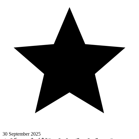
30 September 2025