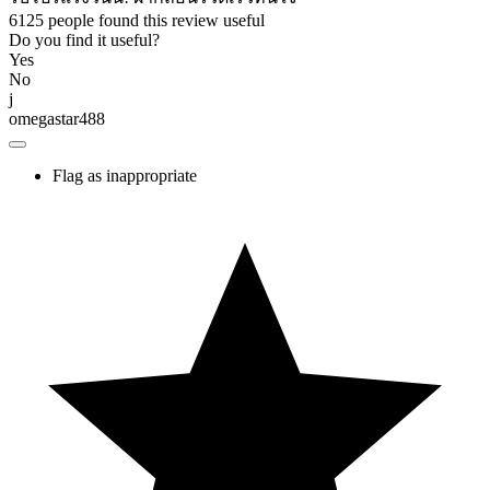
6125 people found this review useful
Do you find it useful?
Yes
No
j
omegastar488
Flag as inappropriate