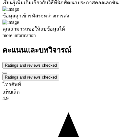
เรียนรู้เพิ่มเติมเกี่ยวกับวิธีที่นักพัฒนาประกาศคอลเลกชัน
ข้อมูลถูกเข้ารหัสระหว่างการส่ง
คุณสามารถขอให้ลบข้อมูลได้
more information
คะแนนและบทวิจารณ์
Ratings and reviews checked
Ratings and reviews checked
โทรศัพท์
แท็บเล็ต
4.9