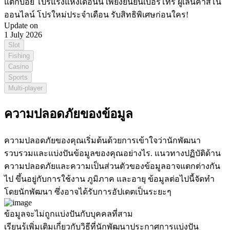
แตกบ่อย โปรแรงแห่งเดือนนี้ เพียงยืนยันเบอร์โทร ผู้เล่นคาสิโน
ออนไลน์ โปรใหม่ประจำเดือน รับสิทธิพิเศษก่อนใคร!
Update on
1 July 2026
Slot
Fishing
Casino
Sports
Multi-player
ความปลอดภัยของข้อมูล
ความปลอดภัยของคุณเริ่มต้นด้วยการเข้าใจว่านักพัฒนา
รวบรวมและแบ่งปันข้อมูลของคุณอย่างไร.
แนวทางปฏิบัติด้าน
ความปลอดภัยและความเป็นส่วนตัวของข้อมูลอาจแตกต่างกัน
ไป ขึ้นอยู่กับการใช้งาน ภูมิภาค และอายุ
ข้อมูลต่อไปนี้จัดทำ
โดยนักพัฒนา ซึ่งอาจได้รับการอัปเดตเป็นระยะๆ
ข้อมูลจะไม่ถูกแบ่งปันกับบุคคลที่สาม
เรียนรู้เพิ่มเติมเกี่ยวกับวิธีที่นักพัฒนาประกาศการแบ่งปัน