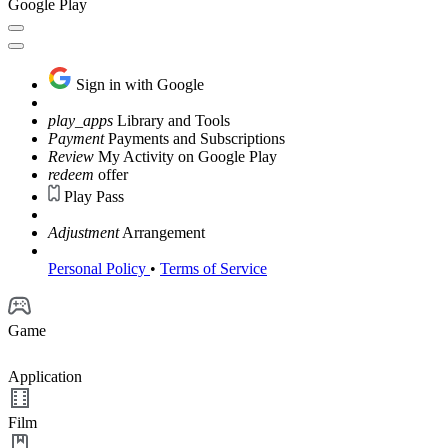
Google Play
Sign in with Google
play_apps
Library and Tools
Payment
Payments and Subscriptions
Review
My Activity on Google Play
redeem
offer
Play Pass
Adjustment
Arrangement
Personal Policy
•
Terms of Service
Game
Application
Film