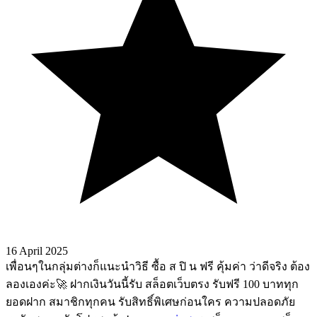
16 April 2025
เพื่อนๆในกลุ่มต่างก็แนะนำวิธี ซื้อ ส ปิ น ฟรี คุ้มค่า ว่าดีจริง ต้อง
ลองเองค่ะ🚀 ฝากเงินวันนี้รับ สล็อตเว็บตรง รับฟรี 100 บาททุก
ยอดฝาก สมาชิกทุกคน รับสิทธิ์พิเศษก่อนใคร ความปลอดภัย