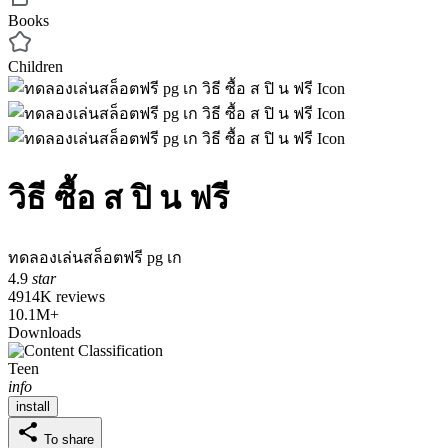
Books
Children
วิธี ซื้อ ส ปิ น ฟรี
ทดลองเล่นสล็อตฟรี pg เก
4.9
star
4914K reviews
10.1M+
Downloads
Teen
info
install
To share