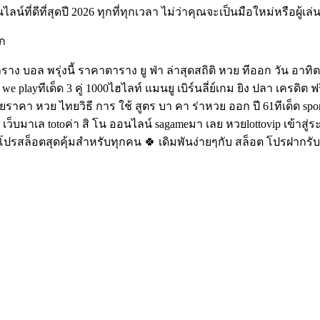
์ที่ดีที่สุดปี 2026 ทุกที่ทุกเวลา ไม่ว่าคุณจะเป็นมือใหม่หรือผู้เล
าก
ราง บอล พรุ่งนี้ ราคาตาราง ยู ฟ่า ล่าสุดสถิติ หวย ทีออก วัน อาทิ
 playทีเด็ด 3 คู่ 1000ไฮไลท์ แมนยู เบิร์นลี่ย์เกม ยิง ปลา เครดิต ฟ
ราคา หวย ไทยวิธี การ ใช้ สูตร บา คา ร่าหวย ออก ปี 61ทีเด็ด sport
่าน เว็บมาเล totoค่า สิ โน ออนไลน์ sagameมา เลย หวยlottovip เข
โปรสล็อตสุดคุ้มสำหรับทุกคน 🍀 เดิมพันง่ายๆกับ สล็อต โปรฝากรับเ