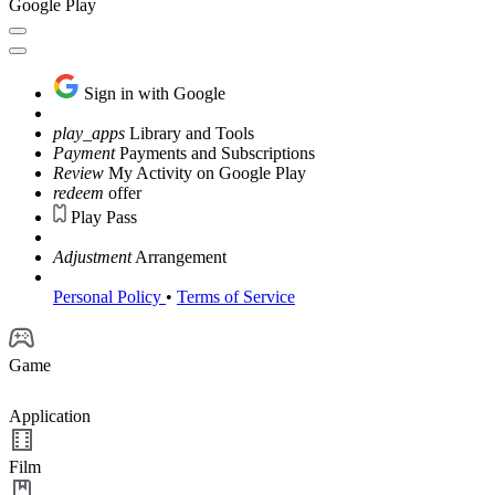
Google Play
Sign in with Google
play_apps
Library and Tools
Payment
Payments and Subscriptions
Review
My Activity on Google Play
redeem
offer
Play Pass
Adjustment
Arrangement
Personal Policy
•
Terms of Service
Game
Application
Film