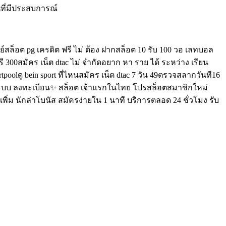
่นที่มีประสบการณ์
ตย์สล็อต pg เครดิต ฟรี ไม่ ต้อง ฝากสล็อต 10 รับ 100 วอ เลทบอล
รี 300สมัคร เน็ต dtac ไม่ จำกัดอยาก หา ราย ได้ ระหว่าง เรียน
poolดู bein sport ที่ไหนสมัคร เน็ต dtac 7 วัน 49ตรวจสลากวันที16
้าสู่ระบบ ลงทะเบียน✨ สล็อต เจ้าแรกในไทย โปรสล็อตสมาชิกใหม่
พิ่ม นักล่าโบนัส สมัครง่ายใน 1 นาที บริการตลอด 24 ชั่วโมง รับ