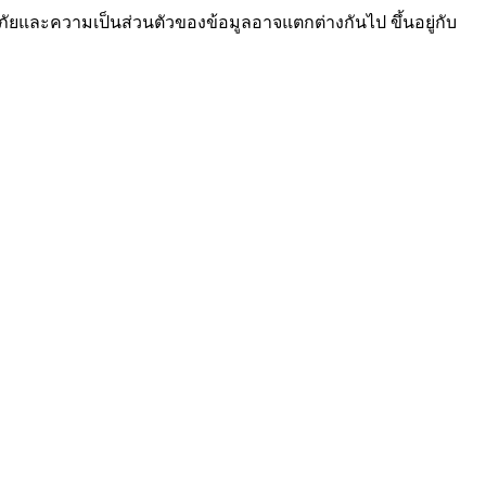
ยและความเป็นส่วนตัวของข้อมูลอาจแตกต่างกันไป ขึ้นอยู่กับ