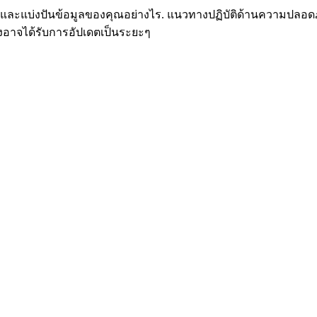
และแบ่งปันข้อมูลของคุณอย่างไร.
แนวทางปฏิบัติด้านความปลอดภั
่งอาจได้รับการอัปเดตเป็นระยะๆ