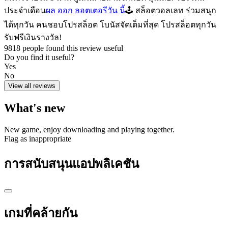
ประจำเดือน
ผล ออก ลอตเตอรีวัน นี้
🕹️ สล็อตวอลเลท ร่วมสนุก
ได้ทุกวัน คนชอบโปรสล็อต โบนัสจัดเต็มที่สุด โปรสล็อตทุกวัน
รับฟรีเงินรางวัล!
9818 people found this review useful
Do you find it useful?
Yes
No
View all reviews
What's new
New game, enjoy downloading and playing together.
Flag as inappropriate
การสนับสนุนแอปพลิเคชัน
เกมที่คล้ายกัน