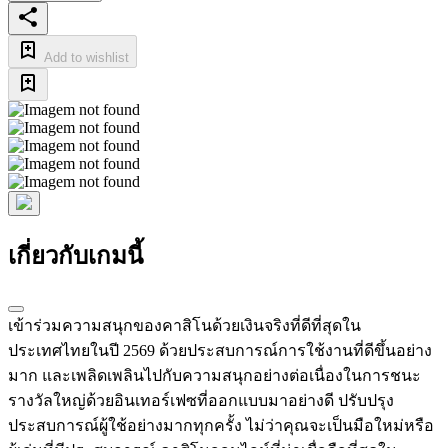
Add to wishlist
เกี่ยวกับเกมนี้
เข้าร่วมความสนุกของคาสิโนด้วยเงินจริงที่ดีที่สุดใน
ประเทศไทยในปี 2569 ด้วยประสบการณ์การใช้งานที่ดีขึ้นอย่าง
มาก และเพลิดเพลินไปกับความสนุกอย่างต่อเนื่องในการชนะ
รางวัลใหญ่ด้วยอินเทอร์เฟซที่ออกแบบมาอย่างดี ปรับปรุง
ประสบการณ์ผู้ใช้อย่างมากทุกครั้ง ไม่ว่าคุณจะเป็นมือใหม่หรือ