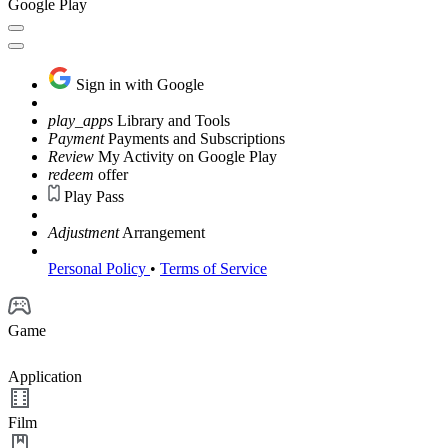
Google Play
Sign in with Google
play_apps
Library and Tools
Payment
Payments and Subscriptions
Review
My Activity on Google Play
redeem
offer
Play Pass
Adjustment
Arrangement
Personal Policy
•
Terms of Service
Game
Application
Film