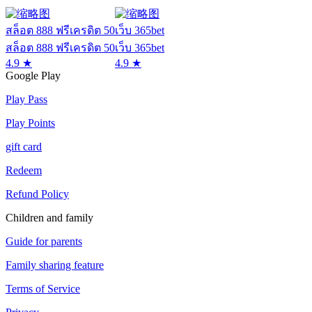
สล็อต 888 ฟรีเครดิต 50
เว็บ 365bet
สล็อต 888 ฟรีเครดิต 50
เว็บ 365bet
4.9 ★
4.9 ★
Google Play
Play Pass
Play Points
gift card
Redeem
Refund Policy
Children and family
Guide for parents
Family sharing feature
Terms of Service