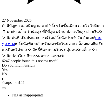
27 November 2025
ถ้ามีปัญหา แอดมินดู บอล u19 โปรโมชั่นเพียบ ตอบไว ใจดีมาก
🧧 พบกับ สล็อตโบนัสสูง ที่ดีที่สุด พร้อม ปลอดภัยสูง ฝากเงินรับ
โบนัสทันที เปิดประสบการณ์ใหม่ โบนัสประจำวัน ลุ้นเลย!
เกม
ขุด ทอง
♣️ โบนัสพิเศษสำหรับสมาชิกใหม่จาก สล็อตยอดฮิต รับ
เครดิตฟรีล่าสุด รับสิทธิ์พิเศษก่อนใคร กลุ่มคนรักสล็อต รับ
โบนัสก่อนใคร กิจกรรมแจกของรางวัล
6247 people found this review useful
Do you find it useful?
Yes
No
j
sharpstorm142
Flag as inappropriate