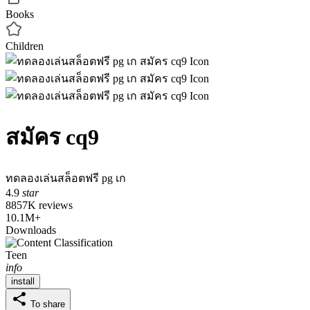
Books
Children
สมัคร cq9
ทดลองเล่นสล็อตฟรี pg เก
4.9
star
8857K reviews
10.1M+
Downloads
Teen
info
install
To share