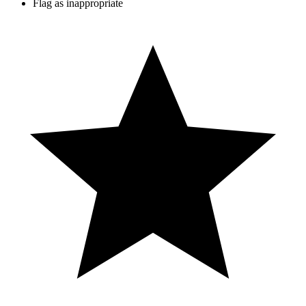
Flag as inappropriate