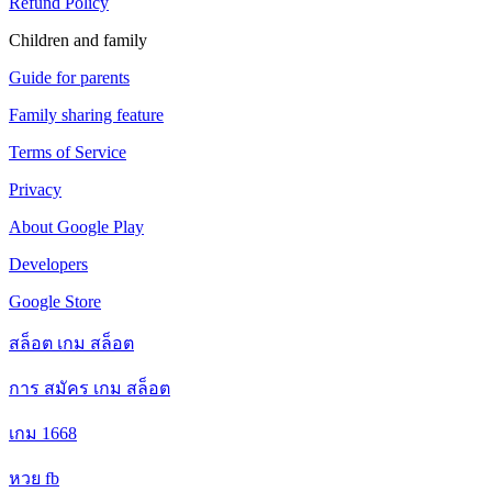
Refund Policy
Children and family
Guide for parents
Family sharing feature
Terms of Service
Privacy
About Google Play
Developers
Google Store
สล็อต เกม สล็อต
การ สมัคร เกม สล็อต
เกม 1668
หวย fb