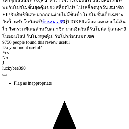
ใครๆก็เล่นสมัคร cq9 บาคาร่า เพราะเชื่อถือได้และปลอดภัย🚀
พบกับโปรโมชั่นสุดคุ้มของ สล็อตโปร โปรสล็อตทุกวัน สมาชิก
VIP รับสิทธิพิเศษ ฝากถอนง่ายไม่มีขั้นต่ำ โปรโมชั่นเด็ดเฉพาะ
วันนี้ กดรับโบนัสฟรี!
บ้านบอล69
🎲 JOKERสล็อต แตกง่ายได้เงิน
ไว กิจกรรมพิเศษสำหรับสมาชิก ฝากเงินวันนี้รับโบนัส ผู้เล่นคาสิ
โนออนไลน์ รับโปรสุดคุ้ม! รับโปรก่อนหมดเขต
9750 people found this review useful
Do you find it useful?
Yes
No
J
luckybee390
Flag as inappropriate