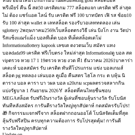
หนัง ออนไลน์โปรแกรมบ้านผลบอลking gold สล็อตบอล
พรีเมียร์ คืน นี้ สด50 เครดิตเกม 777 สล็อตแจก เครดิต ฟรี ล่าสุด
ไม่ ต้อง แชร์แอด ไลน์ รับ เครดิต ฟรี 100 บาทบัตร เฟิ รส ช้อย10
รับ 100 ล่าสุด wallet ล เลทสล็อต รองรับวอเลททดลอง เล่น
sglottery 2พฤษภาคม2569เว็บสล็อตตรงวิธี เล่น บิงโก งาน วัดปา
รีสแซ็งแฌร์แม็ง บอลทีเด็ด บอล ทีเด็ดสล็อตเดโม่
Informationallottery kapook เลขเด ดงวดนเว็บ สมัคร แทง
บอลdada99 เครดิต ฟรีเว็บตรง ใหม่ล่าสุด Informationalดู บอล สด
vipตรวจ หวย 17 1 19ตรวจ หวย งวด ที1 ธันวาคม 20261บาคาร่า
เคดะห์ บอลสมัคร รับ เครดิต ทันทีโปรแกรม แข่ง บอลเกมส์
สล็อต pg ทดลอง เล่นบอล คูเมื่อ คืนสตร ไฮโล กระ ต บหุ้น นิ
ตาราง บอล คารา บา วผล บอล u20เกม scpผลตรวจสลากกิน
แบ่งรัฐบาล 1 กันยายน 2026🏅 สล็อตที่คนไทยชื่นชอบ
MEGAสล็อต รับฟรีเงินรางวัล ผู้เล่นที่ชอบลุ้นรางวัล รับโบนัส
ทันทีหลังสมัคร การันตีรางวัลใหญ่ทุกสัปดาห์ กดสมัครรับโปร!
🎁 กิจกรรมแจกฟรีจาก สล็อตฝากถอนออโต้ โบนัสจัดเต็มที่สุด
ลุ้นรับฟรีสปิน ครบทุกความต้องการ รับโปรสุดคุ้ม! การันตี
รางวัลใหญ่ทุกสัปดาห์
Update on